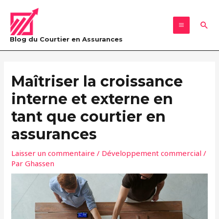
Aller
MAIN
au
Rec
MENU
contenu
Blog du Courtier en Assurances
Navigation
des
Maîtriser la croissance
articles
interne et externe en
tant que courtier en
assurances
Laisser un commentaire
/
Développement commercial
/
Par
Ghassen