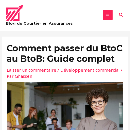
Aller
MAIN
au
Rec
MENU
contenu
Blog du Courtier en Assurances
Navigation
des
Comment passer du BtoC
articles
au BtoB: Guide complet
Laisser un commentaire
/
Développement commercial
/
Par
Ghassen