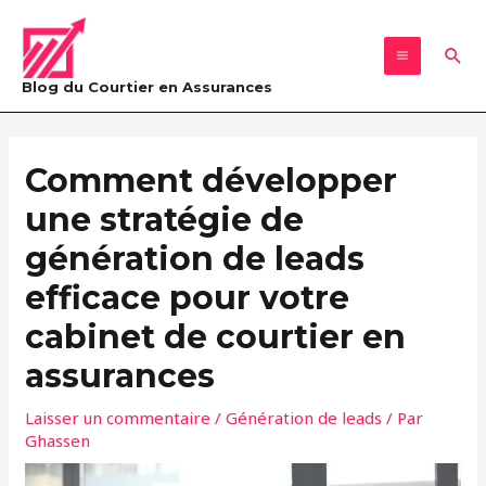
Aller
MAIN
au
Rec
MENU
contenu
Blog du Courtier en Assurances
Navigation
des
Comment développer
articles
une stratégie de
génération de leads
efficace pour votre
cabinet de courtier en
assurances
Laisser un commentaire
/
Génération de leads
/ Par
Ghassen