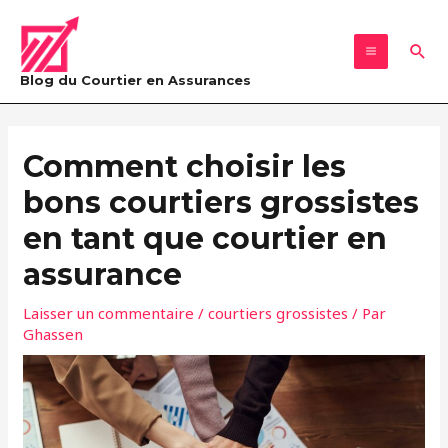
Aller
MAIN
au
Rec
MENU
contenu
Blog du Courtier en Assurances
Navigation
des
Comment choisir les
articles
bons courtiers grossistes
en tant que courtier en
assurance
Laisser un commentaire
/
courtiers grossistes
/ Par
Ghassen